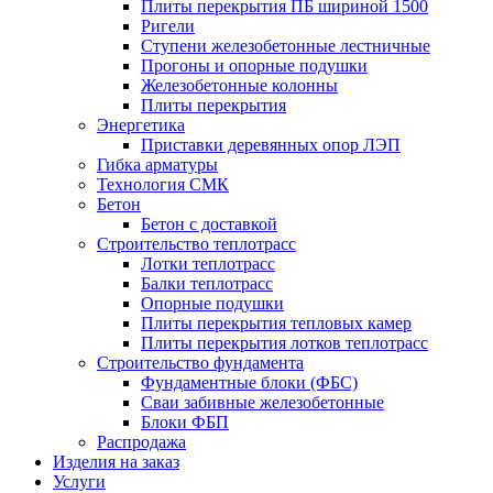
Плиты перекрытия ПБ шириной 1500
Ригели
Ступени железобетонные лестничные
Прогоны и опорные подушки
Железобетонные колонны
Плиты перекрытия
Энергетика
Приставки деревянных опор ЛЭП
Гибка арматуры
Технология СМК
Бетон
Бетон с доставкой
Строительство теплотрасс
Лотки теплотрасс
Балки теплотрасс
Опорные подушки
Плиты перекрытия тепловых камер
Плиты перекрытия лотков теплотрасс
Строительство фундамента
Фундаментные блоки (ФБС)
Сваи забивные железобетонные
Блоки ФБП
Распродажа
Изделия на заказ
Услуги