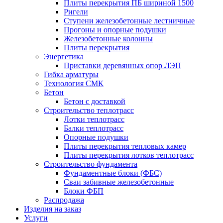
Плиты перекрытия ПБ шириной 1500
Ригели
Ступени железобетонные лестничные
Прогоны и опорные подушки
Железобетонные колонны
Плиты перекрытия
Энергетика
Приставки деревянных опор ЛЭП
Гибка арматуры
Технология СМК
Бетон
Бетон с доставкой
Строительство теплотрасс
Лотки теплотрасс
Балки теплотрасс
Опорные подушки
Плиты перекрытия тепловых камер
Плиты перекрытия лотков теплотрасс
Строительство фундамента
Фундаментные блоки (ФБС)
Сваи забивные железобетонные
Блоки ФБП
Распродажа
Изделия на заказ
Услуги