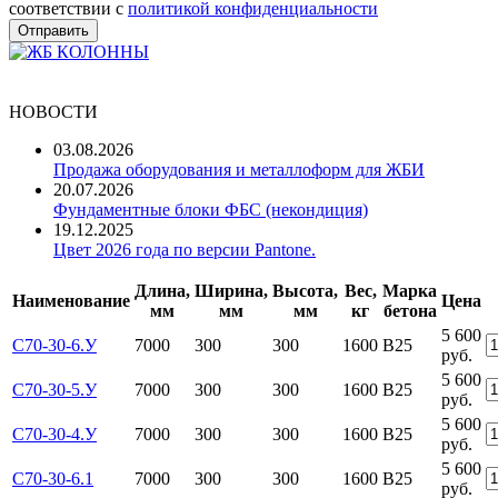
соответствии с
политикой конфиденциальности
НОВОСТИ
03.08.2026
Продажа оборудования и металлоформ для ЖБИ
20.07.2026
Фундаментные блоки ФБС (некондиция)
19.12.2025
Цвет 2026 года по версии Pantone.
Длина,
Ширина,
Высота,
Вес,
Марка
Наименование
Цена
мм
мм
мм
кг
бетона
5 600
С70-30-6.У
7000
300
300
1600
В25
руб.
5 600
С70-30-5.У
7000
300
300
1600
В25
руб.
5 600
С70-30-4.У
7000
300
300
1600
В25
руб.
5 600
С70-30-6.1
7000
300
300
1600
В25
руб.