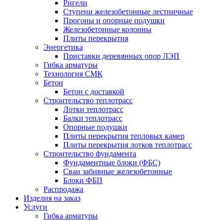
Ригели
Ступени железобетонные лестничные
Прогоны и опорные подушки
Железобетонные колонны
Плиты перекрытия
Энергетика
Приставки деревянных опор ЛЭП
Гибка арматуры
Технология СМК
Бетон
Бетон с доставкой
Строительство теплотрасс
Лотки теплотрасс
Балки теплотрасс
Опорные подушки
Плиты перекрытия тепловых камер
Плиты перекрытия лотков теплотрасс
Строительство фундамента
Фундаментные блоки (ФБС)
Сваи забивные железобетонные
Блоки ФБП
Распродажа
Изделия на заказ
Услуги
Гибка арматуры