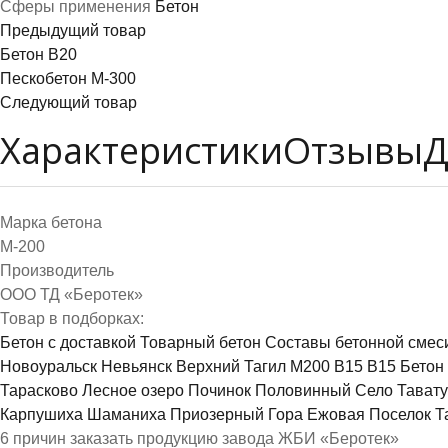
Сферы применения
Бетон
Предыдущий товар
Бетон B20
Пескобетон М-300
Следующий товар
Характеристики
Отзывы
Д
Марка бетона
М-200
Производитель
ООО ТД «Беротек»
Товар в подборках:
Бетон с доставкой
Товарный бетон
Составы бетонной смеси
Новоуральск
Невьянск
Верхний Тагил
М200
В15
В15
Бетон
Тарасково
Лесное озеро
Починок
Половинный
Село Тават
Карпушиха
Шаманиха
Приозерный
Гора Ежовая
Поселок Т
6 причин заказать продукцию завода ЖБИ «Беротек»