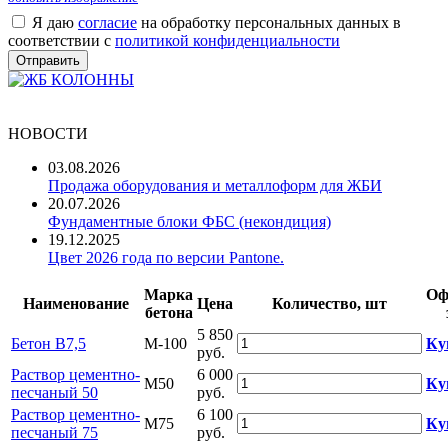
Я даю
согласие
на обработку персональных данных в
соответствии с
политикой конфиденциальности
НОВОСТИ
03.08.2026
Продажа оборудования и металлоформ для ЖБИ
20.07.2026
Фундаментные блоки ФБС (некондиция)
19.12.2025
Цвет 2026 года по версии Pantone.
Марка
Оф
Наименование
Цена
Количество, шт
бетона
5 850
Бетон B7,5
М-100
Ку
руб.
Раствор цементно-
6 000
М50
Ку
песчаный 50
руб.
Раствор цементно-
6 100
М75
Ку
песчаный 75
руб.