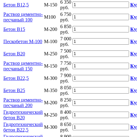
6 350
Бетон B12,5
М-150
Ку
руб.
Раствор цементно-
6 750
М100
Ку
песчаный 100
руб.
6 850
Бетон B15
М-200
Ку
руб.
7 000
Пескобетон М-100
М-100
Ку
руб.
7 500
Бетон B20
М-250
Ку
руб.
Раствор цементно-
7 750
М-150
Ку
песчаный 150
руб.
7 900
Бетон B22,5
М-300
Ку
руб.
8 050
Бетон B25
М-350
Ку
руб.
Раствор цементно-
8 250
М-200
Ку
песчаный 200
руб.
Гидротехнический
8 400
М-250
Ку
бетон В20
руб.
Гидротехнический
8 650
М-300
Ку
бетон В22,5
руб.
Гидротехнический
8 900