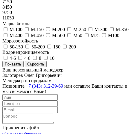
7150
8450
9750
11050
Марка бетона
М-100
М-150
М-200
М-250
М-300
М-350
М-400
М-450
М-500
М50
М75
М100
Морозостойкость
50-150
50-200
150
200
Водонепроницаемость
4-6
4-8
8
10
Ваш персональный менеджер
Золотарев Олег Григорьевич
Менеджер по продажам
Позвоните
+7 (343) 312-39-69
или оставьте Ваши контакты и
мы свяжемся с Вами!
Прикрепить файл
обновить изображение