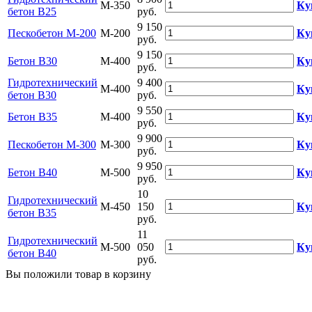
М-350
Ку
бетон В25
руб.
9 150
Пескобетон М-200
М-200
Ку
руб.
9 150
Бетон B30
М-400
Ку
руб.
Гидротехнический
9 400
М-400
Ку
бетон В30
руб.
9 550
Бетон B35
М-400
Ку
руб.
9 900
Пескобетон М-300
М-300
Ку
руб.
9 950
Бетон B40
М-500
Ку
руб.
10
Гидротехнический
М-450
150
Ку
бетон В35
руб.
11
Гидротехнический
М-500
050
Ку
бетон В40
руб.
Вы положили
товар
в
корзину