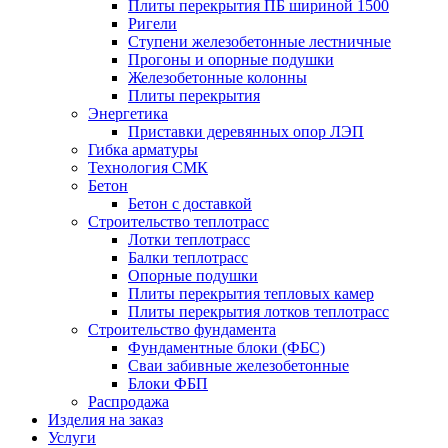
Плиты перекрытия ПБ шириной 1500
Ригели
Ступени железобетонные лестничные
Прогоны и опорные подушки
Железобетонные колонны
Плиты перекрытия
Энергетика
Приставки деревянных опор ЛЭП
Гибка арматуры
Технология СМК
Бетон
Бетон с доставкой
Строительство теплотрасс
Лотки теплотрасс
Балки теплотрасс
Опорные подушки
Плиты перекрытия тепловых камер
Плиты перекрытия лотков теплотрасс
Строительство фундамента
Фундаментные блоки (ФБС)
Сваи забивные железобетонные
Блоки ФБП
Распродажа
Изделия на заказ
Услуги