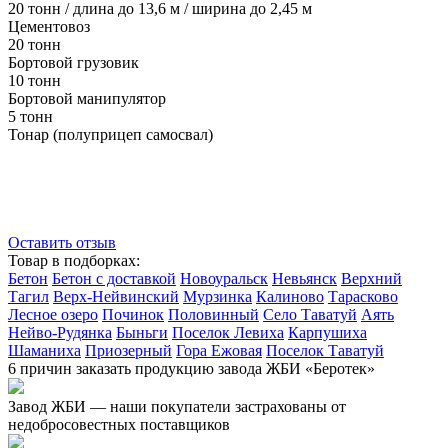
20 тонн / длина до 13,6 м / ширина до 2,45 м
Цементовоз
20 тонн
Бортовой грузовик
10 тонн
Бортовой манипулятор
5 тонн
Тонар (полуприцеп самосвал)
Оставить отзыв
Товар в подборках:
Бетон
Бетон с доставкой
Новоуральск
Невьянск
Верхний
Тагил
Верх-Нейвинский
Мурзинка
Калиново
Тарасково
Лесное озеро
Починок
Половинный
Село Таватуй
Аять
Нейво-Рудянка
Быньги
Поселок Левиха
Карпушиха
Шаманиха
Приозерный
Гора Ежовая
Поселок Таватуй
6 причин заказать продукцию завода ЖБИ «Беротек»
Завод ЖБИ — наши покупатели застрахованы от
недобросовестных поставщиков