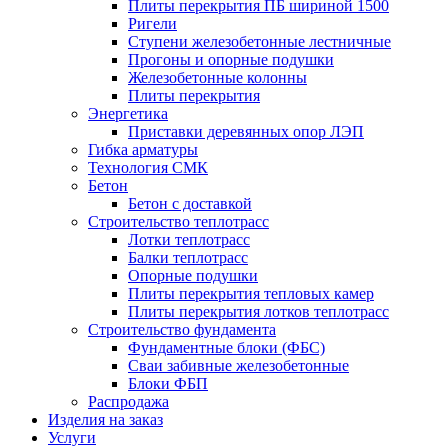
Плиты перекрытия ПБ шириной 1500
Ригели
Ступени железобетонные лестничные
Прогоны и опорные подушки
Железобетонные колонны
Плиты перекрытия
Энергетика
Приставки деревянных опор ЛЭП
Гибка арматуры
Технология СМК
Бетон
Бетон с доставкой
Строительство теплотрасс
Лотки теплотрасс
Балки теплотрасс
Опорные подушки
Плиты перекрытия тепловых камер
Плиты перекрытия лотков теплотрасс
Строительство фундамента
Фундаментные блоки (ФБС)
Сваи забивные железобетонные
Блоки ФБП
Распродажа
Изделия на заказ
Услуги