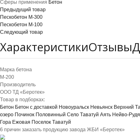
Сферы применения
Бетон
Предыдущий товар
Пескобетон М-300
Пескобетон М-100
Следующий товар
Характеристики
Отзывы
Д
Марка бетона
М-200
Производитель
ООО ТД «Беротек»
Товар в подборках:
Бетон
Бетон с доставкой
Новоуральск
Невьянск
Верхний Т
озеро
Починок
Половинный
Село Таватуй
Аять
Нейво-Рудя
Гора Ежовая
Поселок Таватуй
6 причин заказать продукцию завода ЖБИ «Беротек»