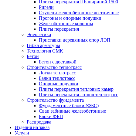
Плиты перекрытия ПБ шириной 1500
Ригели
Ступени железобетонные лестничные
Прогоны и опорные подушки
Железобетонные колонны
Плиты перекрытия
Энергетика
Приставки деревянных опор ЛЭП
Гибка арматуры
Технология СМК
Бетон
Бетон с доставкой
Строительство теплотрасс
Лотки теплотрасс
Балки теплотрасс
Опорные подушки
Плиты перекрытия тепловых камер
Плиты перекрытия лотков теплотрасс
Строительство фундамента
Фундаментные блоки (ФБС)
Сваи забивные железобетонные
Блоки ФБП
Распродажа
Изделия на заказ
Услуги