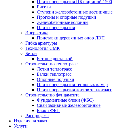
Плиты перекрытия ПБ шириной 1500
Ригели
Ступени железобетонные лестничные
Прогоны и опорные подушки
Железобетонные колонны
Плиты перекрытия
Энергетика
Приставки деревянных опор ЛЭП
Гибка арматуры
Технология СМК
Бетон
Бетон с доставкой
Строительство теплотрасс
Лотки теплотрасс
Балки теплотрасс
Опорные подушки
Плиты перекрытия тепловых камер
Плиты перекрытия лотков теплотрасс
Строительство фундамента
Фундаментные блоки (ФБС)
Сваи забивные железобетонные
Блоки ФБП
Распродажа
Изделия на заказ
Услуги