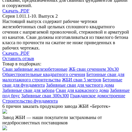
стыками, предназначенных для свайных фундаментов зданий
и сооружений.
Скачать .PDF
Серия 1.011.1-10. Выпуск 2
Настоящий выпуск содержит рабочие чертежи
железобетонных свай цельных сплошного квадратного
сечения с напрягаемой проволочной, стержневой и арматурой
из канатов. Сваи должны изготавливаться из тяжелого бетона
класса по прочности на сжатие не ниже приведенных в
рабочих чертежах.
Скачать .PDF
Оставить отзыв
Товар в подборках:
Сваи забивные железобетонные
ЖБ сваи сечением 30х30
Общестроительные квадратного сечения
Бетонные сваи для
малоэтажного строительства
ЖБИ сваи 5 метров
Бетонные
сваи для фундамента
Забивные сваи для частного дома
Забивные сваи для забора
Сваи для каркасного дома
Забивные
под брус
Забивные сваи 300х300
Гражданское домостроение
Строительство фундамента
6 причин заказать продукцию завода ЖБИ «Беротек»
Завод ЖБИ — наши покупатели застрахованы от
недобросовестных поставщиков