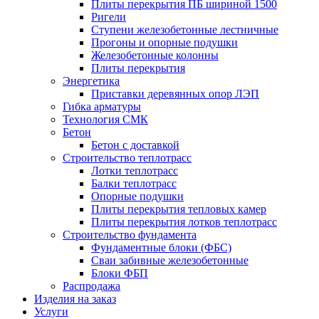
Плиты перекрытия ПБ шириной 1500
Ригели
Ступени железобетонные лестничные
Прогоны и опорные подушки
Железобетонные колонны
Плиты перекрытия
Энергетика
Приставки деревянных опор ЛЭП
Гибка арматуры
Технология СМК
Бетон
Бетон с доставкой
Строительство теплотрасс
Лотки теплотрасс
Балки теплотрасс
Опорные подушки
Плиты перекрытия тепловых камер
Плиты перекрытия лотков теплотрасс
Строительство фундамента
Фундаментные блоки (ФБС)
Сваи забивные железобетонные
Блоки ФБП
Распродажа
Изделия на заказ
Услуги