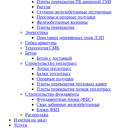
Плиты перекрытия ПБ шириной 1500
Ригели
Ступени железобетонные лестничные
Прогоны и опорные подушки
Железобетонные колонны
Плиты перекрытия
Энергетика
Приставки деревянных опор ЛЭП
Гибка арматуры
Технология СМК
Бетон
Бетон с доставкой
Строительство теплотрасс
Лотки теплотрасс
Балки теплотрасс
Опорные подушки
Плиты перекрытия тепловых камер
Плиты перекрытия лотков теплотрасс
Строительство фундамента
Фундаментные блоки (ФБС)
Сваи забивные железобетонные
Блоки ФБП
Распродажа
Изделия на заказ
Услуги