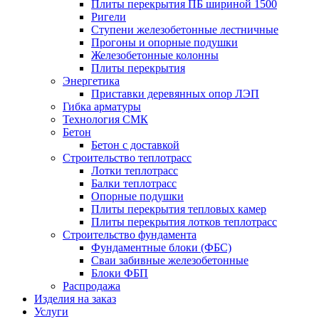
Плиты перекрытия ПБ шириной 1500
Ригели
Ступени железобетонные лестничные
Прогоны и опорные подушки
Железобетонные колонны
Плиты перекрытия
Энергетика
Приставки деревянных опор ЛЭП
Гибка арматуры
Технология СМК
Бетон
Бетон с доставкой
Строительство теплотрасс
Лотки теплотрасс
Балки теплотрасс
Опорные подушки
Плиты перекрытия тепловых камер
Плиты перекрытия лотков теплотрасс
Строительство фундамента
Фундаментные блоки (ФБС)
Сваи забивные железобетонные
Блоки ФБП
Распродажа
Изделия на заказ
Услуги