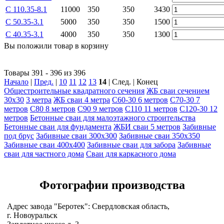
С 110.35-8.1
11000
350
350
3430
С 50.35-3.1
5000
350
350
1500
С 40.35-3.1
4000
350
350
1300
Вы положили
товар
в
корзину
Товары 391 - 396 из 396
Начало
|
Пред.
|
10
11
12
13
14
| След. | Конец
Общестроительные квадратного сечения
ЖБ сваи сечением
30х30
3 метра
ЖБ сваи 4 метра
С60-30 6 метров
С70-30 7
метров
С80 8 метров
С90 9 метров
С110 11 метров
С120-30 12
метров
Бетонные сваи для малоэтажного строительства
Бетонные сваи для фундамента
ЖБИ сваи 5 метров
Забивные
под брус
Забивные сваи 300х300
Забивные сваи 350х350
Забивные сваи 400х400
Забивные сваи для забора
Забивные
сваи для частного дома
Сваи для каркасного дома
Фотографии
производства
Адрес завода "Беротек": Свердловская область,
г. Новоуральск